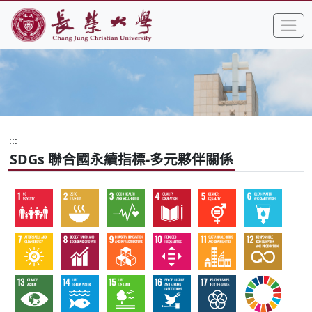
:::
跳到主要內容區塊
手
長榮大學全球資訊網中文網頁
:::
SDGs 聯合國永續指標-多元夥伴關係