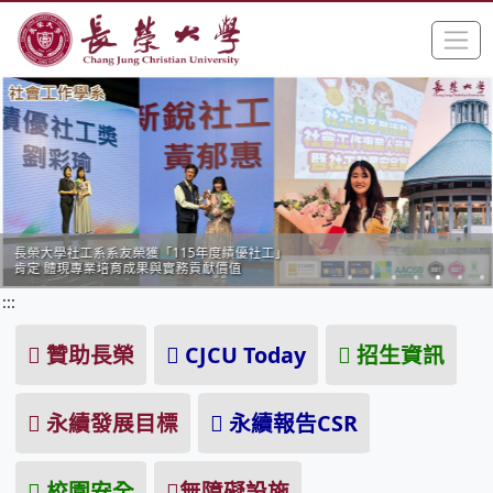
:::
跳到主要內容區塊
手
長榮大學全球資訊網中文網頁
長榮大學社工系系友榮獲「115年度績優社工」
肯定 體現專業培育成果與實務貢獻價值
:::
贊助長榮
CJCU Today
招生資訊
永續發展目標
永續報告CSR
校園安全
無障礙設施