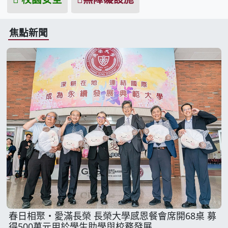
焦點新聞
春日相聚・愛滿長榮 長榮大學感恩餐會席開68桌 募
得500萬元用於學生助學與校務發展