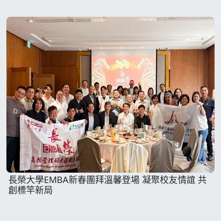
長榮大學EMBA新春團拜溫馨登場 凝聚校友情誼 共
創標竿新局